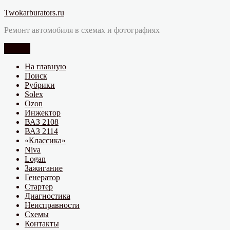
Перейти
Twokarburators.ru
к
Ремонт автомобиля в схемах и фотографиях
содержимому
Меню
На главную
Поиск
Рубрики
Solex
Ozon
Инжектор
ВАЗ 2108
ВАЗ 2114
«Классика»
Niva
Logan
Зажигание
Генератор
Стартер
Диагностика
Неисправности
Схемы
Контакты