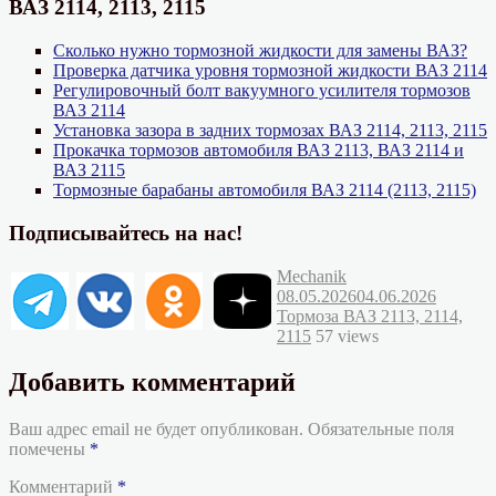
ВАЗ 2114, 2113, 2115
Сколько нужно тормозной жидкости для замены ВАЗ?
Проверка датчика уровня тормозной жидкости ВАЗ 2114
Регулировочный болт вакуумного усилителя тормозов
ВАЗ 2114
Установка зазора в задних тормозах ВАЗ 2114, 2113, 2115
Прокачка тормозов автомобиля ВАЗ 2113, ВАЗ 2114 и
ВАЗ 2115
Тормозные барабаны автомобиля ВАЗ 2114 (2113, 2115)
Подписывайтесь на нас!
Автор
Опубликовано
Mechanik
Рубрик
08.05.2026
04.06.2026
Тормоза ВАЗ 2113, 2114,
2115
57 views
Добавить комментарий
Ваш адрес email не будет опубликован.
Обязательные поля
помечены
*
Комментарий
*