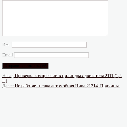
Имя
Email
Навигация
Предыдущая
Назад
Проверка компрессии в цилиндрах двигателя 2111 (1,5
запись:
л.)
по
Следующая
Далее
Не работает печка автомобиля Нива 21214. Причины.
записям
запись: