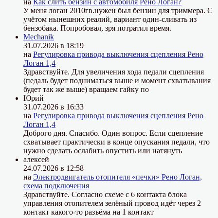
на
Как слить бензин с автомобиля Рено Логан?
У меня логан 2010гв.нужен был бензин для триммера. С
учётом нынешних реалий, вариант один-сливать из
бензобака. Попробовал, зря потратил время.
Mechanik
31.07.2026 в 18:19
на
Регулировка привода выключения сцепления Рено
Логан 1,4
Здравствуйте. Для увеличения хода педали сцепления
(педаль будет подниматься выше и момент схватывания
будет так же выше) вращаем гайку по
Юрий
31.07.2026 в 16:33
на
Регулировка привода выключения сцепления Рено
Логан 1,4
Доброго дня. Спасибо. Один вопрос. Если сцепление
схватывает практически в конце опускания педали, что
нужно сделать ослабить опустить или натянуть
алексей
24.07.2026 в 12:58
на
Электродвигатель отопителя «печки» Рено Логан,
схема подключения
Здравствуйте. Согласно схеме с 6 контакта блока
управления отопителем зелёный провод идёт через 2
контакт какого-то разъёма на 1 контакт