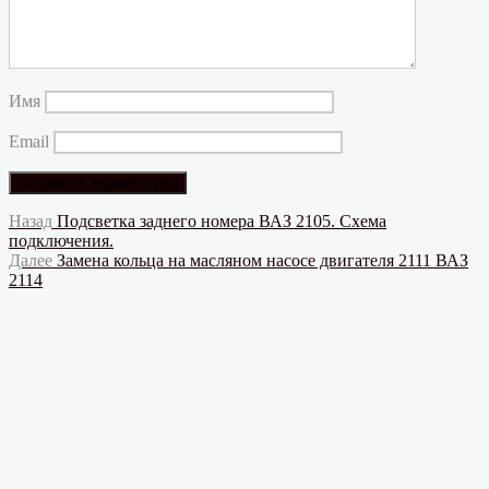
Имя
Email
Навигация
Предыдущая
Назад
Подсветка заднего номера ВАЗ 2105. Схема
запись:
подключения.
по
Следующая
Далее
Замена кольца на масляном насосе двигателя 2111 ВАЗ
записям
запись:
2114