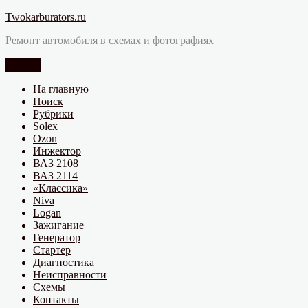
Перейти
Twokarburators.ru
к
Ремонт автомобиля в схемах и фотографиях
содержимому
Меню
На главную
Поиск
Рубрики
Solex
Ozon
Инжектор
ВАЗ 2108
ВАЗ 2114
«Классика»
Niva
Logan
Зажигание
Генератор
Стартер
Диагностика
Неисправности
Схемы
Контакты