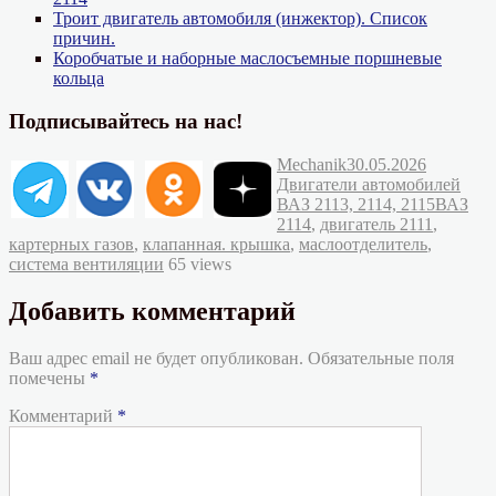
Троит двигатель автомобиля (инжектор). Список
причин.
Коробчатые и наборные маслосъемные поршневые
кольца
Подписывайтесь на нас!
Автор
Опубликовано
Рубрики
Mechanik
30.05.2026
Двигатели автомобилей
Метки
ВАЗ 2113, 2114, 2115
ВАЗ
2114
,
двигатель 2111
,
картерных газов
,
клапанная. крышка
,
маслоотделитель
,
система вентиляции
65 views
Добавить комментарий
Ваш адрес email не будет опубликован.
Обязательные поля
помечены
*
Комментарий
*