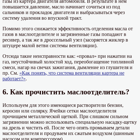
газы из картера двигателя автомобиля. В результате в нем
повышается давление, масло начинает сочиться из под
сальников и прокладок двигателя и выбрасываться через
систему удаления во впускной тракт.
Помимо этого снижается эффективность отделения масла от
газов в маслоотделителе и загрязненные газы попадают в
ресивер, а так же в дроссельный узел (засоряется жиклер в
штуцере малой ветви системы вентиляции).
Отсюда такие неисправности как: «провал» при нажатии на
газ, неустойчивый холостой ход, переобогащение топливной
смеси, нагар на свечах зажигания, дымление из глушителя и
пр. См.
«Как понять, что система вентиляции картера не
работает?»
.
6. Как прочистить маслоотделитель?
Используем для этого имеющиеся растворители бензин,
керосин или солярку. Ячейки сетки маслоотделителя
прочищаем металлической щеткой. При слишком сильном
загрязнении можно использовать специальную насадку-щетку
на дрель и чистить ей. После чего опять промываем детали
маслоотделителя и продуваем их сжатым воздухом (шинным
насосом или компрессором).