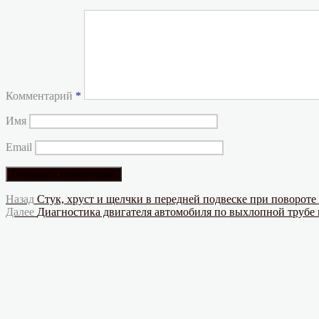
Комментарий
*
Имя
Email
Навигация
Предыдущая
Назад
Стук, хруст и щелчки в передней подвеске при поворот
запись:
Следующая
Далее
Диагностика двигателя автомобиля по выхлопной трубе
по
запись:
записям