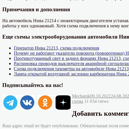
Примечания и дополнения
На автомобиль Нива 21214 с инжекторным двигателем устанавл
работы у них одинаковый. Хотя схема подключения к нему кон
Еще схемы электрооборудования автомобиля Нив
Генератор Нива 21213, схема подключения
Почему не работают указатели поворота (поворотники) Н
Противотуманный свет в задних фонарях Нива 21213, сх
Распиновка проводов выключателя аварийной сигнализа
Схема подключения тахометра на автомобиле Нива 21213
Лампа открытой воздушной заслонки карбюратора Нива 
Подписывайтесь на нас!
Автор
Опубликовано
Mechanik
09.10.2022
24.08.20
схема
11 034 views
Добавить коммен
Ваш адрес email не будет опубликован.
Обязательные поля пом