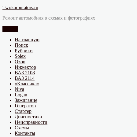
Перейти
Twokarburators.ru
к
Ремонт автомобиля в схемах и фотографиях
содержимому
Меню
На главную
Поиск
Рубрики
Solex
Ozon
Инжектор
ВАЗ 2108
ВАЗ 2114
«Классика»
Niva
Logan
Зажигание
Генератор
Стартер
Диагностика
Неисправности
Схемы
Контакты