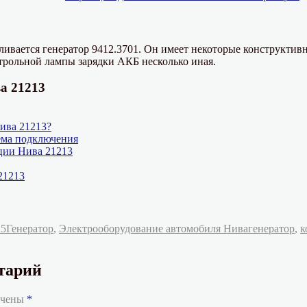
ивается генератор 9412.3701. Он имеет некоторые конструктивн
трольной лампы зарядки АКБ несколько иная.
а 21213
ива 21213?
ема подключения
ции Нива 21213
21213
Рубрики
Метки
25
Генератор
,
Электрооборудование автомобиля Нива
генератор
,
к
тарий
ечены
*