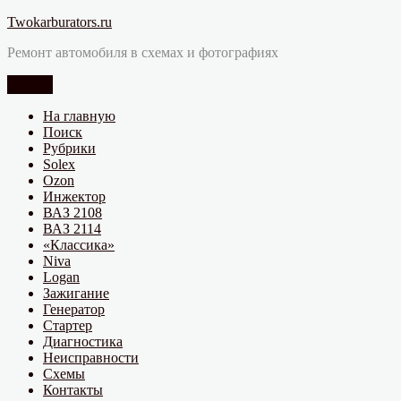
Перейти
Twokarburators.ru
к
Ремонт автомобиля в схемах и фотографиях
содержимому
Меню
На главную
Поиск
Рубрики
Solex
Ozon
Инжектор
ВАЗ 2108
ВАЗ 2114
«Классика»
Niva
Logan
Зажигание
Генератор
Стартер
Диагностика
Неисправности
Схемы
Контакты