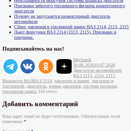
Неисправности форсунок системы впрыска двигателя
Признаки забитого топливного фильтра инжекторного
двигателя
Почему не запускается инжекторный двигатель
автомобиля
Сброс давления в топливной рампе ВАЗ 2114, 2113, 2115
Льют форсунки ВАЗ 2114 (2113, 2115). Признаки и
причины.
Подписывайтесь на нас!
Автор
Опубликовано
Mechanik
Рубрик
30.06.2026
10.07.2026
Двигатели автомобилей
ВАЗ 2113, 2114, 2115
,
Метки
Инжектор ВАЗ
ВАЗ 2114
,
давление в рампе
,
давление в
топливной
,
двигатель
,
норма давления
,
система питания
,
топливная рампа
334 views
Добавить комментарий
Ваш адрес email не будет опубликован.
Обязательные поля
помечены
*