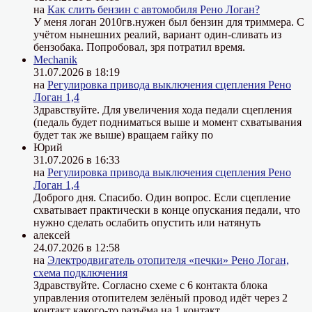
на
Как слить бензин с автомобиля Рено Логан?
У меня логан 2010гв.нужен был бензин для триммера. С
учётом нынешних реалий, вариант один-сливать из
бензобака. Попробовал, зря потратил время.
Mechanik
31.07.2026 в 18:19
на
Регулировка привода выключения сцепления Рено
Логан 1,4
Здравствуйте. Для увеличения хода педали сцепления
(педаль будет подниматься выше и момент схватывания
будет так же выше) вращаем гайку по
Юрий
31.07.2026 в 16:33
на
Регулировка привода выключения сцепления Рено
Логан 1,4
Доброго дня. Спасибо. Один вопрос. Если сцепление
схватывает практически в конце опускания педали, что
нужно сделать ослабить опустить или натянуть
алексей
24.07.2026 в 12:58
на
Электродвигатель отопителя «печки» Рено Логан,
схема подключения
Здравствуйте. Согласно схеме с 6 контакта блока
управления отопителем зелёный провод идёт через 2
контакт какого-то разъёма на 1 контакт