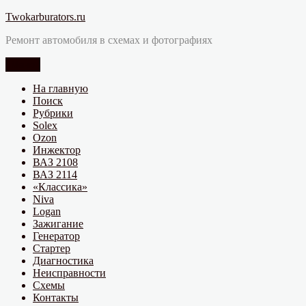
Перейти
Twokarburators.ru
к
Ремонт автомобиля в схемах и фотографиях
содержимому
Меню
На главную
Поиск
Рубрики
Solex
Ozon
Инжектор
ВАЗ 2108
ВАЗ 2114
«Классика»
Niva
Logan
Зажигание
Генератор
Стартер
Диагностика
Неисправности
Схемы
Контакты