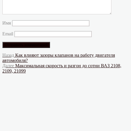
Имя
Email
Навигация
Предыдущая
Назад
Как влияют зазоры клапанов на работу двигателя
запись:
автомобиля?
по
Следующая
Далее
Максимальная скорость и разгон до сотни ВАЗ 2108,
записям
запись:
2109, 21099