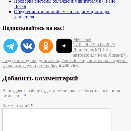
Проверка системы охлаждения двигателя k7j Рено
Логан
Обеднение топливной смеси в одном цилиндре
двигателя
Подписывайтесь на нас!
Автор
Опубликовано
Mechanik
Рубрик
27.02.2023
26.08.2025
Двигатель k7j 1,4 л
Метк
автомобиля Рено Логан
k7j
,
воздухоотводчик
,
двигатель
,
Рено Логан
,
система охлаждения
,
удалить воздушную пробку
4 460 views
Добавить комментарий
Ваш адрес email не будет опубликован.
Обязательные поля
помечены
*
Комментарий
*