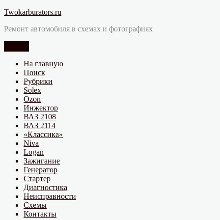
Перейти
Twokarburators.ru
к
Ремонт автомобиля в схемах и фотографиях
содержимому
Меню
На главную
Поиск
Рубрики
Solex
Ozon
Инжектор
ВАЗ 2108
ВАЗ 2114
«Классика»
Niva
Logan
Зажигание
Генератор
Стартер
Диагностика
Неисправности
Схемы
Контакты