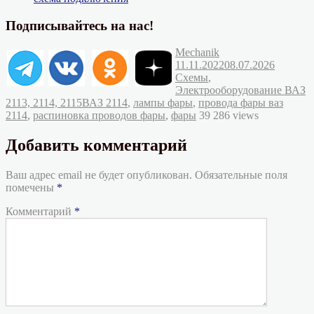
Подписывайтесь на нас!
Автор
Опубликовано
Mechanik
Рубрик
11.11.2022
08.07.2026
Схемы
,
Электрооборудование ВАЗ
Метки
2113, 2114, 2115
ВАЗ 2114
,
лампы фары
,
провода фары ваз
2114
,
распиновка проводов фары
,
фары
39 286 views
Добавить комментарий
Ваш адрес email не будет опубликован.
Обязательные поля
помечены
*
Комментарий
*