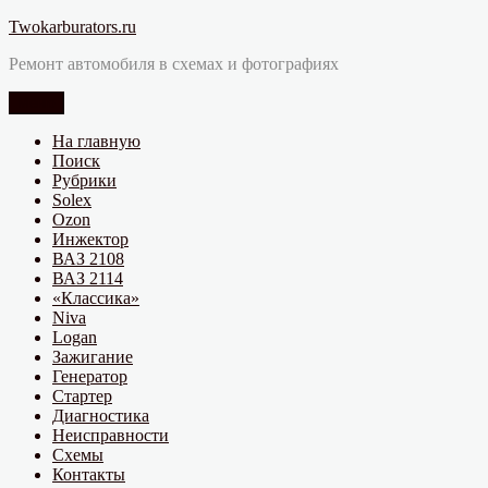
Перейти
Twokarburators.ru
к
Ремонт автомобиля в схемах и фотографиях
содержимому
Меню
На главную
Поиск
Рубрики
Solex
Ozon
Инжектор
ВАЗ 2108
ВАЗ 2114
«Классика»
Niva
Logan
Зажигание
Генератор
Стартер
Диагностика
Неисправности
Схемы
Контакты