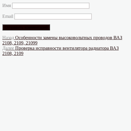
Имя
Email
Навигация
Предыдущая
Назад
Особенности замены высоковольтных проводов ВАЗ
запись:
2108, 2109, 21099
по
Следующая
Далее
Проверка исправности вентилятора радиатора ВАЗ
записям
запись:
2108, 2109