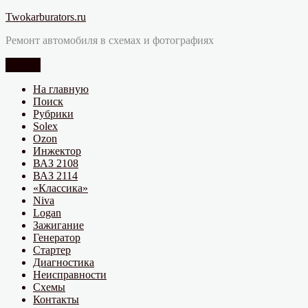
Перейти
Twokarburators.ru
к
Ремонт автомобиля в схемах и фотографиях
содержимому
Меню
На главную
Поиск
Рубрики
Solex
Ozon
Инжектор
ВАЗ 2108
ВАЗ 2114
«Классика»
Niva
Logan
Зажигание
Генератор
Стартер
Диагностика
Неисправности
Схемы
Контакты