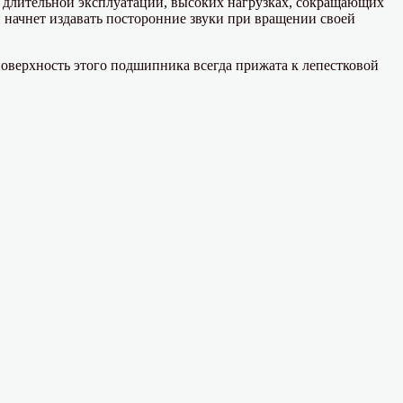
 длительной эксплуатации, высоких нагрузках, сокращающих
н начнет издавать посторонние звуки при вращении своей
 поверхность этого подшипника всегда прижата к лепестковой