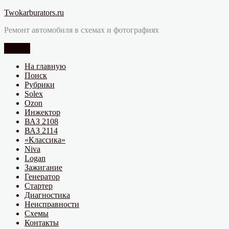
Перейти
Twokarburators.ru
к
Ремонт автомобиля в схемах и фотографиях
содержимому
Меню
На главную
Поиск
Рубрики
Solex
Ozon
Инжектор
ВАЗ 2108
ВАЗ 2114
«Классика»
Niva
Logan
Зажигание
Генератор
Стартер
Диагностика
Неисправности
Схемы
Контакты