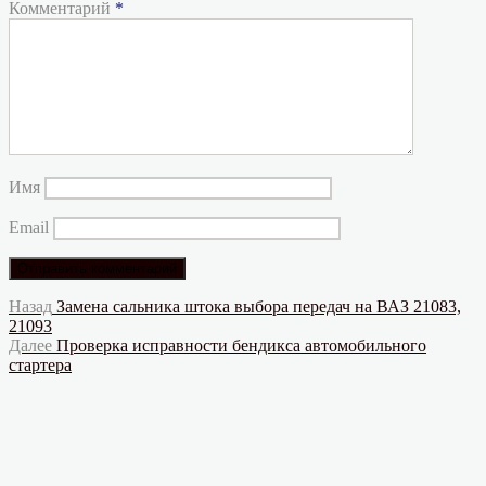
Комментарий
*
Имя
Email
Навигация
Предыдущая
Назад
Замена сальника штока выбора передач на ВАЗ 21083,
запись:
21093
по
Следующая
Далее
Проверка исправности бендикса автомобильного
записям
запись:
стартера