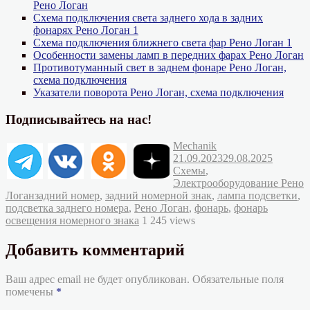
Рено Логан
Схема подключения света заднего хода в задних
фонарях Рено Логан 1
Схема подключения ближнего света фар Рено Логан 1
Особенности замены ламп в передних фарах Рено Логан
Противотуманный свет в заднем фонаре Рено Логан,
схема подключения
Указатели поворота Рено Логан, схема подключения
Подписывайтесь на нас!
Автор
Опубликовано
Mechanik
Рубрик
21.09.2023
29.08.2025
Схемы
,
Электрооборудование Рено
Метки
Логан
задний номер
,
задний номерной знак
,
лампа подсветки
,
подсветка заднего номера
,
Рено Логан
,
фонарь
,
фонарь
освещения номерного знака
1 245 views
Добавить комментарий
Ваш адрес email не будет опубликован.
Обязательные поля
помечены
*