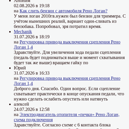
Аноним
02.08.2026 в 19:18
на
Как слить бензин с автомобиля Рено Логан?
У меня логан 2010гв.нужен был бензин для триммера. С
учётом нынешних реалий, вариант один-сливать из
бензобака. Попробовал, зря потратил время.
Mechanik
31.07.2026 в 18:19
на
Регулировка привода выключения сцепления Рено
Логан 1,4
Здравствуйте. Для увеличения хода педали сцепления
(педаль будет подниматься выше и момент схватывания
будет так же выше) вращаем гайку по
Юрий
31.07.2026 в 16:33
на
Регулировка привода выключения сцепления Рено
Логан 1,4
Доброго дня. Спасибо. Один вопрос. Если сцепление
схватывает практически в конце опускания педали, что
нужно сделать ослабить опустить или натянуть
алексей
24.07.2026 в 12:58
на
Электродвигатель отопителя «печки» Рено Логан,
схема подключения
Здравствуйте. Согласно схеме с 6 контакта блока