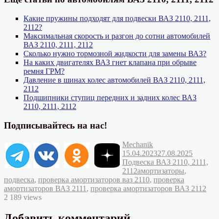
Какие пружины подходят для подвески ВАЗ 2110, 2111,
2112?
Максимальная скорость и разгон до сотни автомобилей
ВАЗ 2110, 2111, 2112
Сколько нужно тормозной жидкости для замены ВАЗ?
На каких двигателях ВАЗ гнет клапана при обрыве
ремня ГРМ?
Давление в шинах колес автомобилей ВАЗ 2110, 2111,
2112
Подшипники ступиц передних и задних колес ВАЗ
2110, 2111, 2112
Подписывайтесь на нас!
Автор
Опубликовано
Mechanik
Рубрик
15.04.2023
27.08.2025
Подвеска ВАЗ 2110, 2111,
Метки
2112
амортизаторы
,
подвеска
,
проверка амортизаторов ваз 2110
,
проверка
амортизаторов ВАЗ 2111
,
проверка амортизаторов ВАЗ 2112
2 189 views
Добавить комментарий