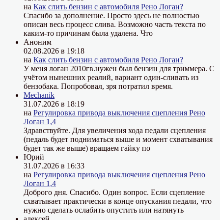
на
Как слить бензин с автомобиля Рено Логан?
Спасибо за дополнение. Просто здесь не полностью
описан весь процесс слива. Возможно часть текста по
каким-то причинам была удалена. Что
Аноним
02.08.2026 в 19:18
на
Как слить бензин с автомобиля Рено Логан?
У меня логан 2010гв.нужен был бензин для триммера. С
учётом нынешних реалий, вариант один-сливать из
бензобака. Попробовал, зря потратил время.
Mechanik
31.07.2026 в 18:19
на
Регулировка привода выключения сцепления Рено
Логан 1,4
Здравствуйте. Для увеличения хода педали сцепления
(педаль будет подниматься выше и момент схватывания
будет так же выше) вращаем гайку по
Юрий
31.07.2026 в 16:33
на
Регулировка привода выключения сцепления Рено
Логан 1,4
Доброго дня. Спасибо. Один вопрос. Если сцепление
схватывает практически в конце опускания педали, что
нужно сделать ослабить опустить или натянуть
алексей