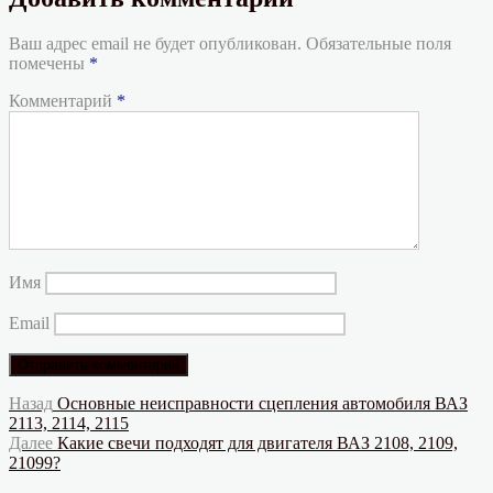
Ваш адрес email не будет опубликован.
Обязательные поля
помечены
*
Комментарий
*
Имя
Email
Навигация
Предыдущая
Назад
Основные неисправности сцепления автомобиля ВАЗ
запись:
2113, 2114, 2115
по
Следующая
Далее
Какие свечи подходят для двигателя ВАЗ 2108, 2109,
записям
запись:
21099?