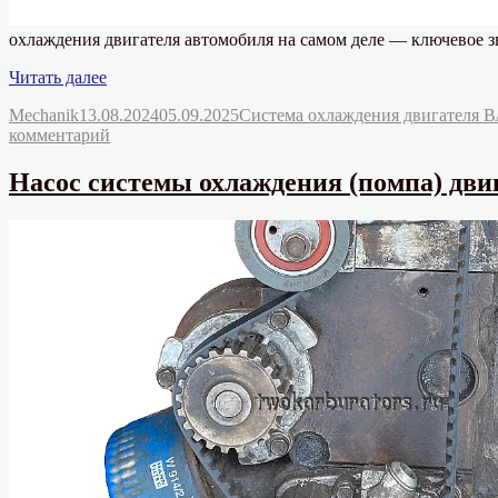
охлаждения двигателя автомобиля на самом деле — ключевое зв
«Для
Читать далее
чего
Автор
Опубликовано
Рубрики
Mechanik
13.08.2024
05.09.2025
Система охлаждения двигателя ВА
нужна
к
комментарий
крышка
записи
расширительного
Для
бачка?»
Насос системы охлаждения (помпа) дви
чего
нужна
крышка
расширительного
бачка?