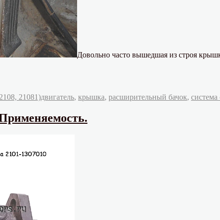
Довольно часто вышедшая из строя крышк
Метки
2108, 21081)
двигатель
,
крышка
,
расширительный бачок
,
система
 Применяемость.