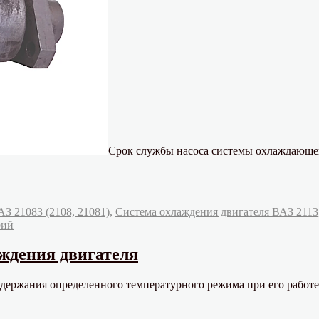
Срок службы насоса системы охлаждающе
З 21083 (2108, 21081)
,
Система охлаждения двигателя ВАЗ 2113,
к
рий
записи
Водяной
ждения двигателя
насос
(помпа)
держания определенного температурного режима при его работе
двигателей
ВАЗ.
Применяемость.