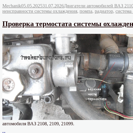
неисправности
Автор
Опубликовано
Рубрики
Mechanik
05.05.2025
31.07.2026
Двигатели автомобилей ВАЗ 2110,
системы
неисправности системы охлаждения
,
помпа
,
радиатор
,
система
охлаждения
двигателя»
Проверка термостата системы охлаждени
автомобиля ВАЗ 2108, 2109, 21099.