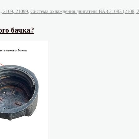
 2109, 21099
,
Система охлаждения двигателя ВАЗ 21083 (2108, 
а
го бачка?
та
ния