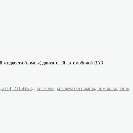
й жидкости (помпы) двигателей автомобилей ВАЗ
Метки
 2114, 2115
ВАЗ
,
двигатель
,
крыльчатка помпы
,
помпа. водяной
.