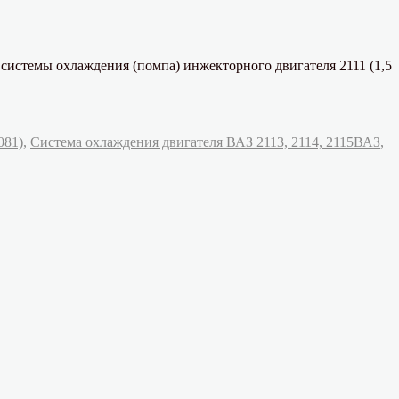
 системы охлаждения (помпа) инжекторного двигателя 2111 (1,5
Метки
081)
,
Система охлаждения двигателя ВАЗ 2113, 2114, 2115
ВАЗ
,
ния
я
илей