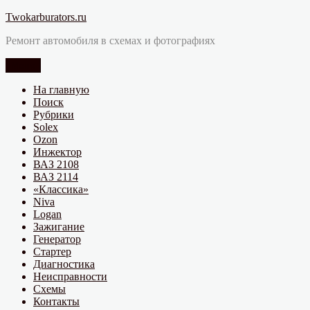
Перейти
Twokarburators.ru
к
Ремонт автомобиля в схемах и фотографиях
содержимому
Меню
На главную
Поиск
Рубрики
Solex
Ozon
Инжектор
ВАЗ 2108
ВАЗ 2114
«Классика»
Niva
Logan
Зажигание
Генератор
Стартер
Диагностика
Неисправности
Схемы
Контакты