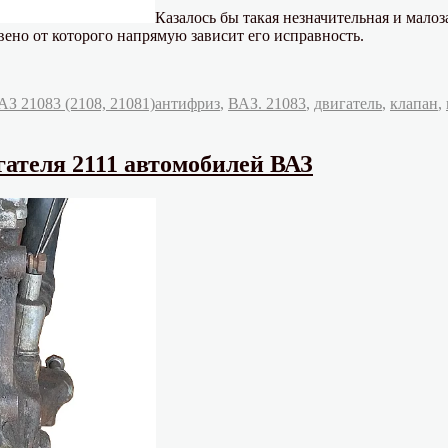
Казалось бы такая незначительная и мало
ено от которого напрямую зависит его исправность.
Метки
З 21083 (2108, 21081)
антифриз
,
ВАЗ. 21083
,
двигатель
,
клапан
,
гателя 2111 автомобилей ВАЗ