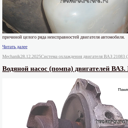
причиной целого ряда неисправностей двигателя автомобиля.
«Признаки
Читать далее
неисправности
Автор
Опубликовано
Рубрики
Mechanik
28.12.2025
Система охлаждения двигателя ВАЗ 21083 (
крышки
расширительного
бачка»
Водяной насос (помпа) двигателей ВАЗ.