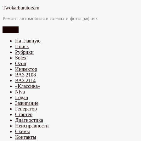
Перейти
Twokarburators.ru
к
Ремонт автомобиля в схемах и фотографиях
содержимому
Меню
На главную
Поиск
Рубрики
Solex
Ozon
Инжектор
ВАЗ 2108
ВАЗ 2114
«Классика»
Niva
Logan
Зажигание
Генератор
Стартер
Диагностика
Неисправности
Схемы
Контакты