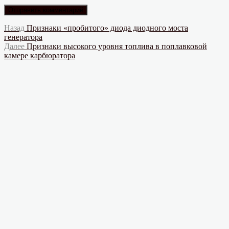
Навигация
Предыдущая
Назад
Признаки «пробитого» диода диодного моста
запись:
генератора
по
Следующая
Далее
Признаки высокого уровня топлива в поплавковой
записям
запись:
камере карбюратора