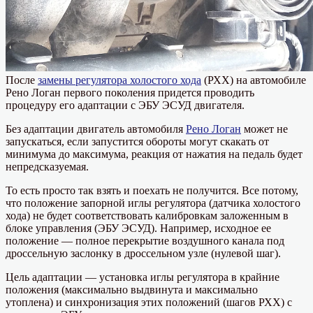
После
замены регулятора холостого хода
(РХХ) на автомобиле
Рено Логан первого поколения придется проводить
процедуру его адаптации с ЭБУ ЭСУД двигателя.
Без адаптации двигатель автомобиля
Рено Логан
может не
запускаться, если запустится обороты могут скакать от
минимума до максимума, реакция от нажатия на педаль будет
непредсказуемая.
То есть просто так взять и поехать не получится. Все потому,
что положение запорной иглы регулятора (датчика холостого
хода) не будет соответствовать калибровкам заложенным в
блоке управления (ЭБУ ЭСУД). Например, исходное ее
положение — полное перекрытие воздушного канала под
дроссельную заслонку в дроссельном узле (нулевой шаг).
Цель адаптации — установка иглы регулятора в крайние
положения (максимально выдвинута и максимально
утоплена) и синхронизация этих положений (шагов РХХ) с