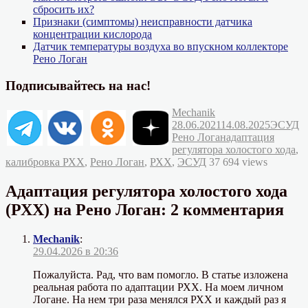
сбросить их?
Признаки (симптомы) неисправности датчика
концентрации кислорода
Датчик температуры воздуха во впускном коллекторе
Рено Логан
Подписывайтесь на нас!
Автор
Опубликовано
Mechanik
Рубрик
28.06.2021
14.08.2025
ЭСУД
Метки
Рено Логан
адаптация
регулятора холостого хода
,
калибровка РХХ
,
Рено Логан
,
РХХ
,
ЭСУД
37 694 views
Адаптация регулятора холостого хода
(РХХ) на Рено Логан: 2 комментария
Mechanik
:
29.04.2026 в 20:36
Пожалуйста. Рад, что вам помогло. В статье изложена
реальная работа по адаптации РХХ. На моем личном
Логане. На нем три раза менялся РХХ и каждый раз я