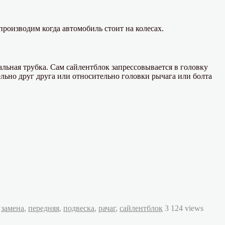
производим когда автомобиль стоит на колесах.
льная трубка. Сам сайлентблок запрессовывается в головку
льно друг друга или относительно головки рычага или болта
,
замена
,
передняя
,
подвеска
,
рачаг
,
сайлентблок
3 124 views