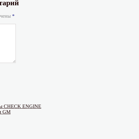
тарий
ечены
*
мпы CHECK ENGINE
 и GM