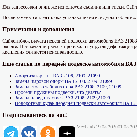
Для запрессовки опять же используем съемник или тиски. Сай
После замены сайлентблока устанавливаем все детали обратно.
Примечания и дополнения
Сайлентблок рычага передней подвески автомобиля ВАЗ 21083 с
рычага. При качании рычага происходит упругая деформация р
крепления считается неисправностью.
Еще статьи по передней подвеске автомобиля ВАЗ 
Амортизаторы на ВАЗ 2108, 2109, 21099
Замена шаровой опоры ВАЗ 2108, 2109, 21099
Замена стоек стабилизатора ВАЗ 2108, 2109, 21099
Просели пружины подвески, что делать?
Замена передних стоек ВАЗ 2108, 2109,21099
Поворотный кулак передней подвески автомобиля ВАЗ 21
Подписывайтесь на нас!
Автор
Опубликовано
Mechanik
19.04.2020
01.08.20