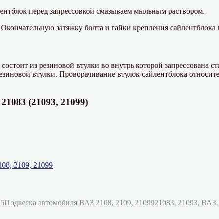
лентблок перед запрессовкой смазываем мыльным раствором.
 Окончательную затяжку болта и гайки крепления сайлентблока 
остоит из резиновой втулки во внутрь которой запрессована ста
езиновой втулки. Проворачивание втулок сайлентблока относите
21083 (21093, 21099)
08, 2109, 21099
Рубрики
Метки
25
Подвеска автомобиля ВАЗ 2108, 2109, 21099
21083
,
21093
,
ВАЗ