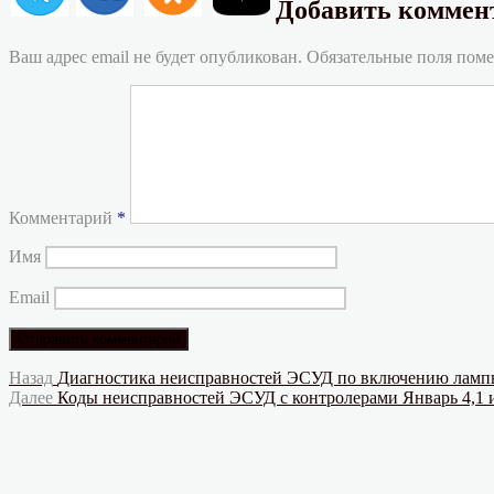
Добавить коммен
Ваш адрес email не будет опубликован.
Обязательные поля пом
Комментарий
*
Имя
Email
Навигация
Предыдущая
Назад
Диагностика неисправностей ЭСУД по включению ла
запись:
Следующая
Далее
Коды неисправностей ЭСУД с контролерами Январь 4,1
по
запись:
записям