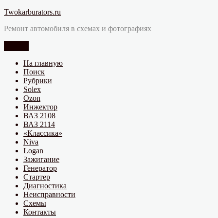
Перейти
Twokarburators.ru
к
Ремонт автомобиля в схемах и фотографиях
содержимому
Меню
На главную
Поиск
Рубрики
Solex
Ozon
Инжектор
ВАЗ 2108
ВАЗ 2114
«Классика»
Niva
Logan
Зажигание
Генератор
Стартер
Диагностика
Неисправности
Схемы
Контакты