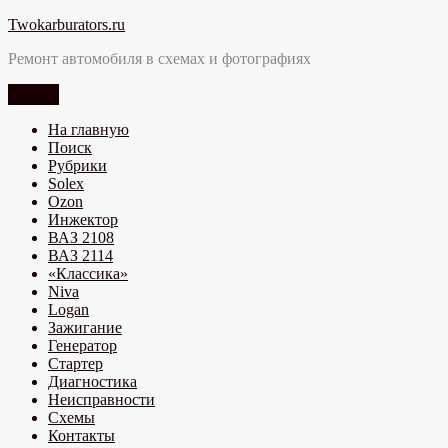
Перейти
Twokarburators.ru
к
Ремонт автомобиля в схемах и фотографиях
содержимому
Меню
На главную
Поиск
Рубрики
Solex
Ozon
Инжектор
ВАЗ 2108
ВАЗ 2114
«Классика»
Niva
Logan
Зажигание
Генератор
Стартер
Диагностика
Неисправности
Схемы
Контакты