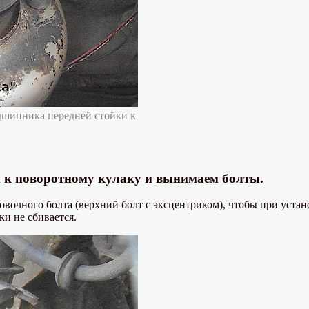
дшипника передней стойки к
и к поворотному кулаку и вынимаем болты.
очного болта (верхний болт с эксцентриком), чтобы при устано
ки не сбивается.