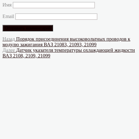
Имя
Email
Навигация
Предыдущая
Назад
Порядок присоединения высоковольтных проводов к
запись:
модулю зажигания ВАЗ 21083, 21093, 21099
по
Следующая
Далее
Датчик указателя температуры охлаждающей жидкости
записям
запись:
ВАЗ 2108, 2109, 21099