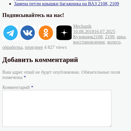
Замена петли крышки багажника на ВАЗ 2108, 2109
Подписывайтесь на нас!
Автор
Опубликовано
Mechanik
Рубрик
10.08.2018
16.07.2025
Метки
Кузовщик
2108
,
2109
,
арка
,
восстановление
,
колесо
,
обработка
,
переднее
4 827 views
Добавить комментарий
Ваш адрес email не будет опубликован.
Обязательные поля
помечены
*
Комментарий
*