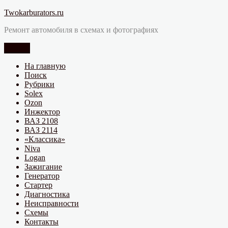
Перейти
Twokarburators.ru
к
Ремонт автомобиля в схемах и фотографиях
содержимому
Меню
На главную
Поиск
Рубрики
Solex
Ozon
Инжектор
ВАЗ 2108
ВАЗ 2114
«Классика»
Niva
Logan
Зажигание
Генератор
Стартер
Диагностика
Неисправности
Схемы
Контакты