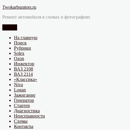
Перейти
Twokarburators.ru
к
Ремонт автомобиля в схемах и фотографиях
содержимому
Меню
На главную
Поиск
Рубрики
Solex
Ozon
Инжектор
ВАЗ 2108
ВАЗ 2114
«Классика»
Niva
Logan
Зажигание
Генератор
Стартер
Диагностика
Неисправности
Схемы
Контакты