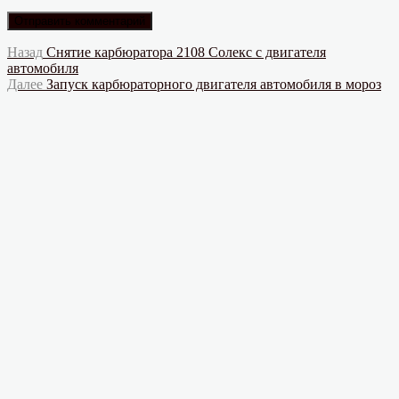
Навигация
Предыдущая
Назад
Снятие карбюратора 2108 Солекс с двигателя
запись:
автомобиля
по
Следующая
Далее
Запуск карбюраторного двигателя автомобиля в мороз
записям
запись: