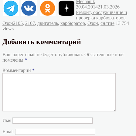
Автор
Опубликовано
Mechanik
Рубрик
20.04.2014
21.03.2026
Ремонт, обслуживание и
проверка карбюраторов
Метки
Озон
2105
,
2107
,
двигатель
,
карбюратор
,
Озон
,
снятие
13 754
views
Добавить комментарий
Ваш адрес email не будет опубликован.
Обязательные поля
помечены
*
Комментарий
*
Имя
Email