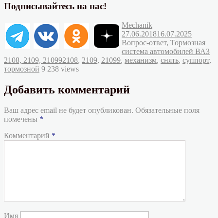
Подписывайтесь на нас!
Автор
Опубликовано
Mechanik
Рубрик
27.06.2018
16.07.2025
Вопрос-ответ
,
Тормозная
система автомобилей ВАЗ
Метки
2108, 2109, 21099
2108
,
2109
,
21099
,
механизм
,
снять
,
суппорт
,
тормозной
9 238 views
Добавить комментарий
Ваш адрес email не будет опубликован.
Обязательные поля
помечены
*
Комментарий
*
Имя