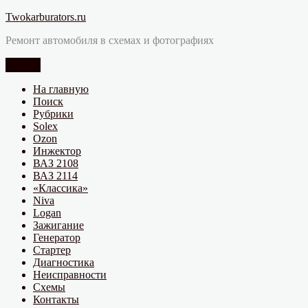
Перейти
Twokarburators.ru
к
Ремонт автомобиля в схемах и фотографиях
содержимому
Меню
На главную
Поиск
Рубрики
Solex
Ozon
Инжектор
ВАЗ 2108
ВАЗ 2114
«Классика»
Niva
Logan
Зажигание
Генератор
Стартер
Диагностика
Неисправности
Схемы
Контакты