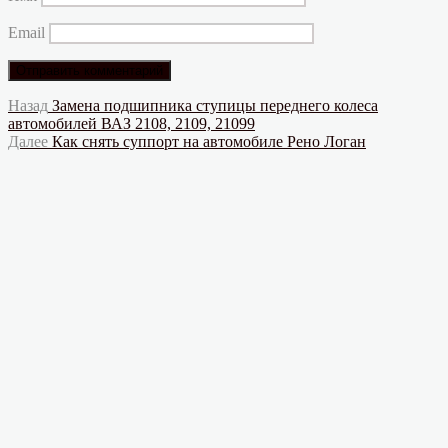
Email
Навигация
Предыдущая
Назад
Замена подшипника ступицы переднего колеса
запись:
автомобилей ВАЗ 2108, 2109, 21099
по
Следующая
Далее
Как снять суппорт на автомобиле Рено Логан
записям
запись: