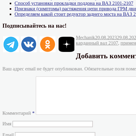
Способ установки прокладки поддона на ВАЗ 2101-2107
Признаки (симптомы) растяжения цепи привода ГРМ дви
Определяем какой стоит редуктор заднего моста на ВАЗ 
Подписывайтесь на нас!
Автор
Опубликовано
Mechanik
20.08.2023
29.08.20
карданный вал 2107
,
примен
Добавить коммен
Ваш адрес email не будет опубликован.
Обязательные поля пом
Комментарий
*
Имя
Email