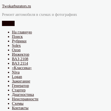
Перейти
Twokarburators.ru
к
Ремонт автомобиля в схемах и фотографиях
содержимому
Меню
На главную
Поиск
Рубрики
Solex
Ozon
Инжектор
ВАЗ 2108
ВАЗ 2114
«Классика»
Niva
Logan
Зажигание
Генератор
Стартер
Диагностика
Неисправности
Схемы
Контакты