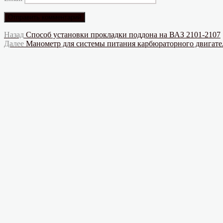
Навигация
Предыдущая
Назад
Способ установки прокладки поддона на ВАЗ 2101-2107
запись:
Следующая
Далее
Манометр для системы питания карбюраторного двигате
по
запись:
записям