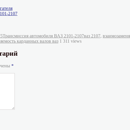
гателя
2101-2107
Рубрики
Метки
25
Трансмиссия автомобиля ВАЗ 2101-2107
ваз 2107
,
взаимозаменя
яемость карданных валов ваз
1 311 views
тарий
ечены
*