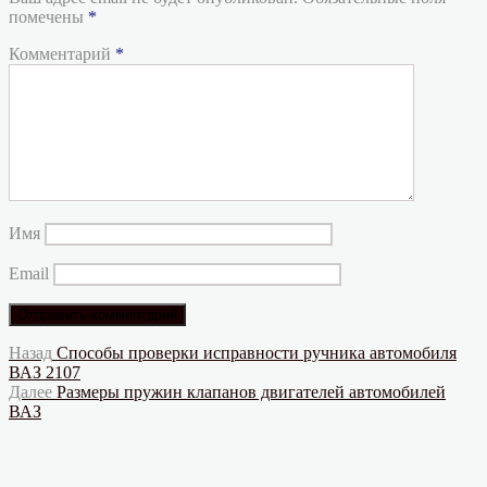
помечены
*
Комментарий
*
Имя
Email
Навигация
Предыдущая
Назад
Способы проверки исправности ручника автомобиля
запись:
ВАЗ 2107
по
Следующая
Далее
Размеры пружин клапанов двигателей автомобилей
записям
запись:
ВАЗ