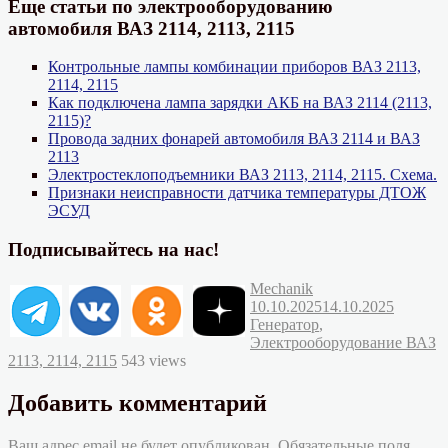
Еще статьи по электрооборудованию
автомобиля ВАЗ 2114, 2113, 2115
Контрольные лампы комбинации приборов ВАЗ 2113,
2114, 2115
Как подключена лампа зарядки АКБ на ВАЗ 2114 (2113,
2115)?
Провода задних фонарей автомобиля ВАЗ 2114 и ВАЗ
2113
Электростеклоподъемники ВАЗ 2113, 2114, 2115. Схема.
Признаки неисправности датчика температуры ДТОЖ
ЭСУД
Подписывайтесь на нас!
Автор
Опубликовано
Mechanik
Рубрик
10.10.2025
14.10.2025
Генератор
,
Электрооборудование ВАЗ
2113, 2114, 2115
543 views
Добавить комментарий
Ваш адрес email не будет опубликован.
Обязательные поля