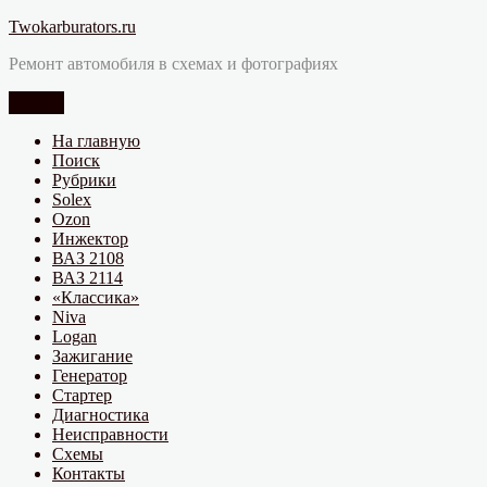
Перейти
Twokarburators.ru
к
Ремонт автомобиля в схемах и фотографиях
содержимому
Меню
На главную
Поиск
Рубрики
Solex
Ozon
Инжектор
ВАЗ 2108
ВАЗ 2114
«Классика»
Niva
Logan
Зажигание
Генератор
Стартер
Диагностика
Неисправности
Схемы
Контакты