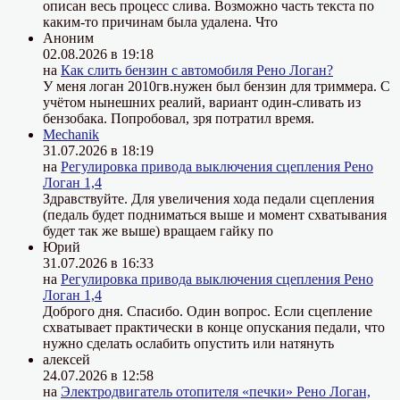
описан весь процесс слива. Возможно часть текста по
каким-то причинам была удалена. Что
Аноним
02.08.2026 в 19:18
на
Как слить бензин с автомобиля Рено Логан?
У меня логан 2010гв.нужен был бензин для триммера. С
учётом нынешних реалий, вариант один-сливать из
бензобака. Попробовал, зря потратил время.
Mechanik
31.07.2026 в 18:19
на
Регулировка привода выключения сцепления Рено
Логан 1,4
Здравствуйте. Для увеличения хода педали сцепления
(педаль будет подниматься выше и момент схватывания
будет так же выше) вращаем гайку по
Юрий
31.07.2026 в 16:33
на
Регулировка привода выключения сцепления Рено
Логан 1,4
Доброго дня. Спасибо. Один вопрос. Если сцепление
схватывает практически в конце опускания педали, что
нужно сделать ослабить опустить или натянуть
алексей
24.07.2026 в 12:58
на
Электродвигатель отопителя «печки» Рено Логан,