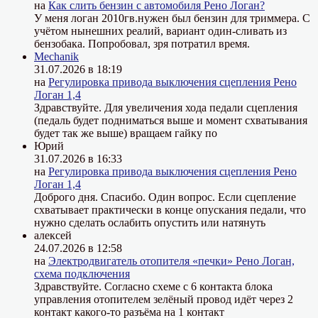
на
Как слить бензин с автомобиля Рено Логан?
У меня логан 2010гв.нужен был бензин для триммера. С
учётом нынешних реалий, вариант один-сливать из
бензобака. Попробовал, зря потратил время.
Mechanik
31.07.2026 в 18:19
на
Регулировка привода выключения сцепления Рено
Логан 1,4
Здравствуйте. Для увеличения хода педали сцепления
(педаль будет подниматься выше и момент схватывания
будет так же выше) вращаем гайку по
Юрий
31.07.2026 в 16:33
на
Регулировка привода выключения сцепления Рено
Логан 1,4
Доброго дня. Спасибо. Один вопрос. Если сцепление
схватывает практически в конце опускания педали, что
нужно сделать ослабить опустить или натянуть
алексей
24.07.2026 в 12:58
на
Электродвигатель отопителя «печки» Рено Логан,
схема подключения
Здравствуйте. Согласно схеме с 6 контакта блока
управления отопителем зелёный провод идёт через 2
контакт какого-то разъёма на 1 контакт