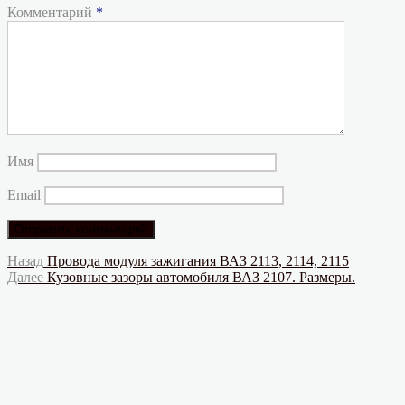
Комментарий
*
Имя
Email
Навигация
Предыдущая
Назад
Провода модуля зажигания ВАЗ 2113, 2114, 2115
запись:
Следующая
Далее
Кузовные зазоры автомобиля ВАЗ 2107. Размеры.
по
запись:
записям