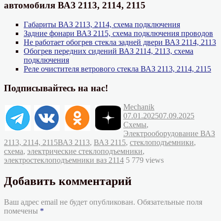
автомобиля ВАЗ 2113, 2114, 2115
Габариты ВАЗ 2113, 2114, схема подключения
Задние фонари ВАЗ 2115, схема подключения проводов
Не работает обогрев стекла задней двери ВАЗ 2114, 2113
Обогрев передних сидений ВАЗ 2114, 2113, схема
подключения
Реле очистителя ветрового стекла ВАЗ 2113, 2114, 2115
Подписывайтесь на нас!
Автор
Опубликовано
Mechanik
Рубрик
07.01.2025
07.09.2025
Схемы
,
Электрооборудование ВАЗ
Метки
2113, 2114, 2115
ВАЗ 2113
,
ВАЗ 2115
,
стеклоподъемники
,
схема
,
электрические стеклоподъемники
,
электростеклоподъемники ваз 2114
5 779 views
Добавить комментарий
Ваш адрес email не будет опубликован.
Обязательные поля
помечены
*