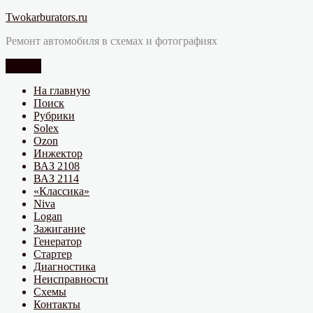
Перейти
Twokarburators.ru
к
Ремонт автомобиля в схемах и фотографиях
содержимому
Меню
На главную
Поиск
Рубрики
Solex
Ozon
Инжектор
ВАЗ 2108
ВАЗ 2114
«Классика»
Niva
Logan
Зажигание
Генератор
Стартер
Диагностика
Неисправности
Схемы
Контакты