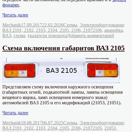
фонарях
.
«Схема
Читать далее
включения
Автор
Опубликовано
Рубрики
Mechanik
17.09.2017
22.02.2026
Схемы
,
Электрооборудование
указателей
Метки
ВАЗ 2101, 2102, 2103, 2104, 2105, 2106, 2107
2106
,
аварийка
,
поворота
к
ВАЗ
,
схема
,
указатели поворота
Добавить комментарий
и
записи
аварийной
Схема
сигнализации
Схема включения габаритов ВАЗ 2105
включен
на
указател
автомобиле
поворот
ВАЗ
и
2106»
аварийн
сигнали
на
Представляем схему включения наружного освещения
автомоб
(габаритных огней, подкапотной лампы, лампы освещения
ВАЗ
вещевого ящика, ламп освещения номерного знака)
2106
автомобилей ВАЗ 2105 и его модификаций (21053, 21051).
«Схема
Читать далее
включения
Автор
Опубликовано
Рубрики
Mechanik
18.08.2017
06.07.2025
Схемы
,
Электрооборудование
габаритов
Метки
ВАЗ 2101, 2102, 2103, 2104, 2105, 2106, 2107
2105
,
21051
,
ВАЗ