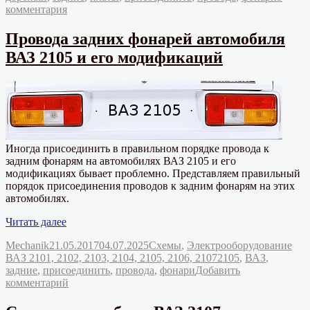
к
комментария
автомобиля
записи
ВАЗ
Провода
2107»
Провода задних фонарей автомобиля
и
ВАЗ 2105 и его модификаций
платы
задних
фонарей
автомобиля
ВАЗ
2107
Иногда присоединить в правильном порядке провода к
задним фонарям на автомобилях ВАЗ 2105 и его
модификациях бывает проблемно. Представляем правильный
порядок присоединения проводов к задним фонарям на этих
автомобилях.
«Провода
Читать далее
задних
Автор
Опубликовано
Рубрики
Mechanik
21.05.2017
04.07.2025
Схемы
,
Электрооборудование
фонарей
Метки
ВАЗ 2101, 2102, 2103, 2104, 2105, 2106, 2107
2105
,
ВАЗ
,
автомобиля
задние
,
присоединить
,
провода
,
фонари
Добавить
ВАЗ
к
комментарий
2105
записи
и
Провода
его