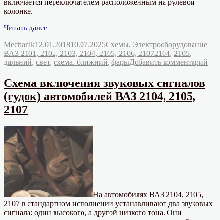
включается переключателем расположенным на рулевой
колонке.
«Схема
Читать далее
включения
Автор
Опубликовано
Рубрики
Mechanik
12.01.2018
10.07.2025
Схемы
,
Электрооборудование
ближнего
Метки
ВАЗ 2101, 2102, 2103, 2104, 2105, 2106, 2107
2104
,
2105
,
и
к
дальний
,
свет
,
схема. ближний
,
фары
Добавить комментарий
дальнего
зап
света
Схе
фар
Схема включения звуковых сигналов
вкл
ВАЗ
(гудок) автомобилей ВАЗ 2104, 2105,
бли
2104,
и
2105»
2107
дал
све
фар
ВА
210
210
На автомобилях ВАЗ 2104, 2105,
2107 в стандартном исполнении устанавливают два звуковых
сигнала: один высокого, а другой низкого тона. Они