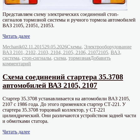
2105,
2107
Представляем схему электрических соединений стоп-
сигналов тормозной системы и ручного тормоза автомобилей
ВАЗ 2105, 21051, 21053.
«Схема
Читать далее
подключения
Автор
Опубликовано
Рубрики
Mechanik
02.11.2015
29.05.2026
Схемы
,
Электрооборудование
стоп-
Метки
ВАЗ 2101, 2102, 2103, 2104, 2105, 2106, 2107
2105
,
ВАЗ
,
сигналов
система
,
стоп-сигналы
,
схема
,
тормозная
Добавить
ВАЗ
к
комментарий
2105»
записи
Схема
Схема соединений стартера 35.3708
подключения
автомобилей ВАЗ 2105, 2107
стоп-
сигналов
ВАЗ
Стартер 35.3708 устанавливается на автомобили ВАЗ 2105,
2105
2107 с 1986 года. До этого применялся стартер СТ-221. У
стартера 35.3708 торцовый коллектор, у СТ-221
цилиндрический. Они различаются устройством задней части
и обмотками статора.
«Схема
Читать далее
соединений