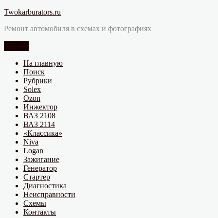
Перейти
Twokarburators.ru
к
Ремонт автомобиля в схемах и фотографиях
содержимому
Меню
На главную
Поиск
Рубрики
Solex
Ozon
Инжектор
ВАЗ 2108
ВАЗ 2114
«Классика»
Niva
Logan
Зажигание
Генератор
Стартер
Диагностика
Неисправности
Схемы
Контакты