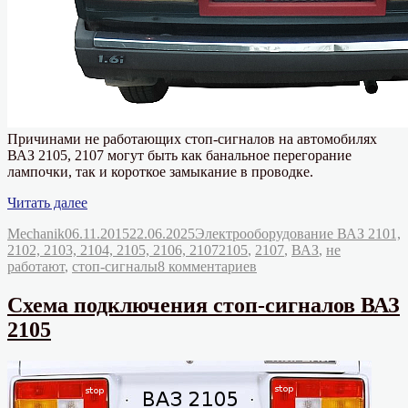
Причинами не работающих стоп-сигналов на автомобилях
ВАЗ 2105, 2107 могут быть как банальное перегорание
лампочки, так и короткое замыкание в проводке.
«Не
Читать далее
работают
Автор
Опубликовано
Рубрики
Mechanik
06.11.2015
22.06.2025
Электрооборудование ВАЗ 2101,
стоп-
Метки
2102, 2103, 2104, 2105, 2106, 2107
2105
,
2107
,
ВАЗ
,
не
сигналы
к
работают
,
стоп-сигналы
8 комментариев
на
записи
автомобилях
Не
ВАЗ
Схема подключения стоп-сигналов ВАЗ
работают
2105,
2105
стоп-
2107»
сигналы
на
автомобилях
ВАЗ