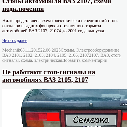
Стопы автомобиля ВАЗ 2107, схема
задних
модификаций»
подключения
фонарей
автомобиля
ВАЗ
Ниже представлена схема электрических соединений стоп-
2105
сигналов в задних фонарях и стояночного тормоза
и
автомобилей ВАЗ 2107, 21074 до 2001 года выпуска.
его
модификаций
«Стопы
Читать далее
автомобиля
Автор
Опубликовано
Рубрики
Mechanik
08.11.2015
22.06.2025
Схемы
,
Электрооборудование
ВАЗ
Метки
ВАЗ 2101, 2102, 2103, 2104, 2105, 2106, 2107
2107
,
ВАЗ
,
стоп-
2107,
к
сигналы
,
схема
,
электрическая
Добавить комментарий
схема
записи
подключения»
Стопы
Не работают стоп-сигналы на
автомоби
автомобилях ВАЗ 2105, 2107
ВАЗ
2107,
схема
подключе