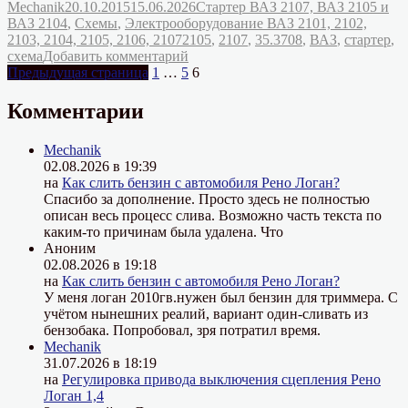
Автор
Опубликовано
Рубрики
Mechanik
20.10.2015
15.06.2026
Стартер ВАЗ 2107, ВАЗ 2105 и
стартера
ВАЗ 2104
,
Схемы
,
Электрооборудование ВАЗ 2101, 2102,
35.3708
Метки
2103, 2104, 2105, 2106, 2107
2105
,
2107
,
35.3708
,
ВАЗ
,
стартер
,
автомобилей
к
схема
Добавить комментарий
ВАЗ
Пагинация
Страница
Страница
записи
Страница
Предыдущая страница
1
…
5
6
2105,
Схема
2107»
записей
соединений
Комментарии
стартера
35.3708
Mechanik
автомобилей
02.08.2026 в 19:39
ВАЗ
на
Как слить бензин с автомобиля Рено Логан?
2105,
Спасибо за дополнение. Просто здесь не полностью
2107
описан весь процесс слива. Возможно часть текста по
каким-то причинам была удалена. Что
Аноним
02.08.2026 в 19:18
на
Как слить бензин с автомобиля Рено Логан?
У меня логан 2010гв.нужен был бензин для триммера. С
учётом нынешних реалий, вариант один-сливать из
бензобака. Попробовал, зря потратил время.
Mechanik
31.07.2026 в 18:19
на
Регулировка привода выключения сцепления Рено
Логан 1,4