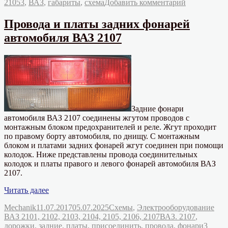
к
21053
,
ВАЗ
,
габариты
,
схема
Добавить комментарий
2105»
записи
Схема
Провода и платы задних фонарей
включения
автомобиля ВАЗ 2107
габаритов
ВАЗ
2105
Задние фонари
автомобиля ВАЗ 2107 соединены жгутом проводов с
монтажным блоком предохранителей и реле. Жгут проходит
по правому борту автомобиля, по днищу. С монтажным
блоком и платами задних фонарей жгут соединен при помощи
колодок. Ниже представлены провода соединительных
колодок и платы правого и левого фонарей автомобиля ВАЗ
2107.
«Провода
Читать далее
и
Автор
Опубликовано
Рубрики
Mechanik
11.07.2017
05.07.2025
Схемы
,
Электрооборудование
платы
Метки
ВАЗ 2101, 2102, 2103, 2104, 2105, 2106, 2107
ВАЗ. 2107
,
задних
дорожки
,
задние
,
платы
,
присоединить
,
провода
,
фонари
3
фонарей