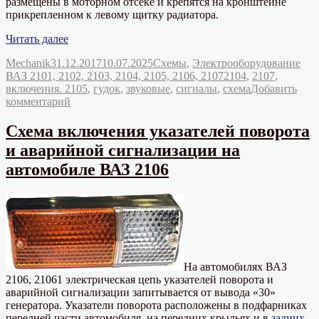
размещены в моторном отсеке и крепятся на кронштейне
прикрепленном к левому щитку радиатора.
«Схема
Читать далее
включения
Автор
Опубликовано
Рубрики
Mechanik
31.12.2017
10.07.2025
Схемы
,
Электрооборудование
звуковых
Метки
ВАЗ 2101, 2102, 2103, 2104, 2105, 2106, 2107
2104
,
2107
,
сигналов
включения. 2105
,
гудок
,
звуковые
,
сигналы
,
схема
Добавить
(гудок)
к
комментарий
автомобилей
записи
ВАЗ
Схема
2104,
Схема включения указателей поворота
включения
2105,
и аварийной сигнализации на
звуковых
2107»
сигналов
автомобиле ВАЗ 2106
(гудок)
автомобилей
ВАЗ
2104,
2105,
2107
На автомобилях ВАЗ
2106, 21061 электрическая цепь указателей поворота и
аварийной сигнализации запитывается от вывода «30»
генератора. Указатели поворота расположены в подфарниках
передней части автомобиля, на передних крыльях и в
задних