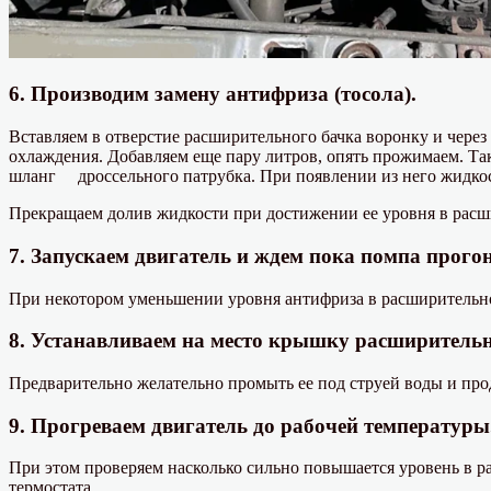
6. Производим замену антифриза (тосола).
Вставляем в отверстие расширительного бачка воронку и чере
охлаждения. Добавляем еще пару литров, опять прожимаем. Так
шланг дроссельного патрубка. При появлении из него жидкос
Прекращаем долив жидкости при достижении ее уровня в расш
7. Запускаем двигатель и ждем пока помпа прого
При некотором уменьшении уровня антифриза в расширительно
8. Устанавливаем на место крышку расширительн
Предварительно желательно промыть ее под струей воды и про
9. Прогреваем двигатель до рабочей температуры
При этом проверяем насколько сильно повышается уровень в р
термостата.