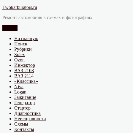
Перейти
Twokarburators.ru
к
Ремонт автомобиля в схемах и фотографиях
содержимому
Меню
На главную
Поиск
Рубрики
Solex
Ozon
Инжектор
ВАЗ 2108
ВАЗ 2114
«Классика»
Niva
Logan
Зажигание
Генератор
Стартер
Диагностика
Неисправности
Схемы
Контакты