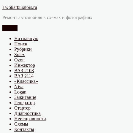
Перейти
Twokarburators.ru
к
Ремонт автомобиля в схемах и фотографиях
содержимому
Меню
На главную
Поиск
Рубрики
Solex
Ozon
Инжектор
ВАЗ 2108
ВАЗ 2114
«Классика»
Niva
Logan
Зажигание
Генератор
Стартер
Диагностика
Неисправности
Схемы
Контакты