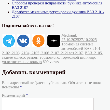
Способы проверки исправности ручника автомобиля
ВАЗ 2107
Доработка механизма регулировки ручника ВАЗ 2101-
2107
Подписывайтесь на нас!
Автор
Опубликовано
Mechanik
Рубрик
27.10.2025
27.10.2025
Тормозная система
автомобилей ВАЗ 2101,
Метки
2102, 2103, 2104, 2105, 2106, 2107, 2121
ваз 2107
,
ВАЗ. 2105
,
заднее колесо
,
ремонт тормозного
,
тормозной цилиндр
,
уплотнительное кольцо
609 views
Добавить комментарий
Ваш адрес email не будет опубликован.
Обязательные поля
помечены
*
Комментарий
*