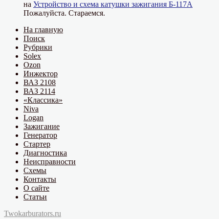
на
Устройство и схема катушки зажигания Б-117А
Пожалуйста. Стараемся.
На главную
Поиск
Рубрики
Solex
Ozon
Инжектор
ВАЗ 2108
ВАЗ 2114
«Классика»
Niva
Logan
Зажигание
Генератор
Стартер
Диагностика
Неисправности
Схемы
Контакты
О сайте
Статьи
Twokarburators.ru