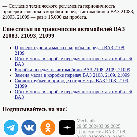
— Согласно технического регламента периодичность
проверки сальников коробки передач автомобилей ВАЗ 21083,
21093. 21099 — раз в 15.000 км пробега.
Еще статьи по трансмиссии автомобилей ВАЗ
21083, 21093, 21099
Проверка уровня масла в коробке передач ВАЗ 2108,
2109
Объем масла в коробке передач некоторых автомобилей
ВАЗ
Коробка передач на автомобили ВАЗ 2108, 2109, 21099
Замена масла в коробке передач ВАЗ 2108, 2109, 21099
Сколько зубьев в приводе спидометра ВАЗ 2108, 2109,
21099
Объем масла в коробке передач некоторых автомобилей
ВАЗ
Подписывайтесь на нас!
Автор
Опубликовано
Mechanik
Рубрик
29.05.2024
03.09.2025
Трансмиссия ВАЗ 2108,
Метки