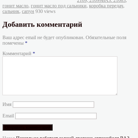
2109, 21099
ВАЗ. 21083
,
гонит масло
,
гонит масло под сальники
,
коробка передач
,
сальник
,
сапун
930 views
Добавить комментарий
Ваш адрес email не будет опубликован.
Обязательные поля
помечены
*
Комментарий
*
Имя
Email
Предыдущая