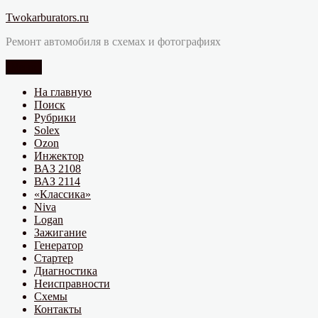
Перейти
Twokarburators.ru
к
Ремонт автомобиля в схемах и фотографиях
содержимому
Меню
На главную
Поиск
Рубрики
Solex
Ozon
Инжектор
ВАЗ 2108
ВАЗ 2114
«Классика»
Niva
Logan
Зажигание
Генератор
Стартер
Диагностика
Неисправности
Схемы
Контакты