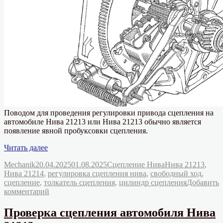
Поводом для проведения регулировки привода сцепления на
автомобиле Нива 21213 или Нива 21213 обычно является
появление явной пробуксовки сцепления.
«Регулировка
Читать далее
привода
Автор
Опубликовано
Рубрики
Метки
Mechanik
20.04.2025
01.08.2025
Сцепление Нива
Нива 21213
,
сцепления
Нива 21214
,
регулировка сцепления нива
,
свободный ход
,
автомобиля
сцепление
,
толкатель сцепления
,
цилиндр сцепления
Добавить
Нива
к
комментарий
21213,
записи
21214»
Регулировка
Проверка сцепления автомобиля Нива
привода