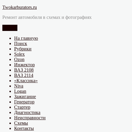
Перейти
Twokarburators.ru
к
Ремонт автомобиля в схемах и фотографиях
содержимому
Меню
На главную
Поиск
Рубрики
Solex
Ozon
Инжектор
ВАЗ 2108
ВАЗ 2114
«Классика»
Niva
Logan
Зажигание
Генератор
Стартер
Диагностика
Неисправности
Схемы
Контакты