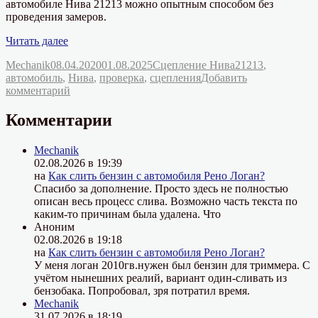
автомобиле Нива 21213 можно опытным способом без
проведения замеров.
«Проверка
Читать далее
сцепления
Автор
Опубликовано
Рубрики
Метки
Mechanik
08.04.2020
01.08.2025
Сцепление Нива
21213
,
автомобиля
автомобиль
,
Нива
,
проверка
,
сцепления
Добавить
Нива
к
комментарий
21213»
записи
Проверка
Комментарии
сцепления
автомобиля
Mechanik
Нива
02.08.2026 в 19:39
21213
на
Как слить бензин с автомобиля Рено Логан?
Спасибо за дополнение. Просто здесь не полностью
описан весь процесс слива. Возможно часть текста по
каким-то причинам была удалена. Что
Аноним
02.08.2026 в 19:18
на
Как слить бензин с автомобиля Рено Логан?
У меня логан 2010гв.нужен был бензин для триммера. С
учётом нынешних реалий, вариант один-сливать из
бензобака. Попробовал, зря потратил время.
Mechanik
31.07.2026 в 18:19